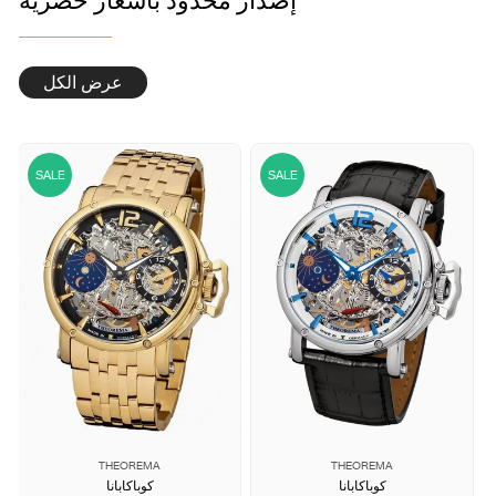
إصدار محدود بأسعار حصرية
عرض الكل
SOLD
SALE
OUT
THEOREMA
THEOREMA
كوباكابانا
كوباكابانا