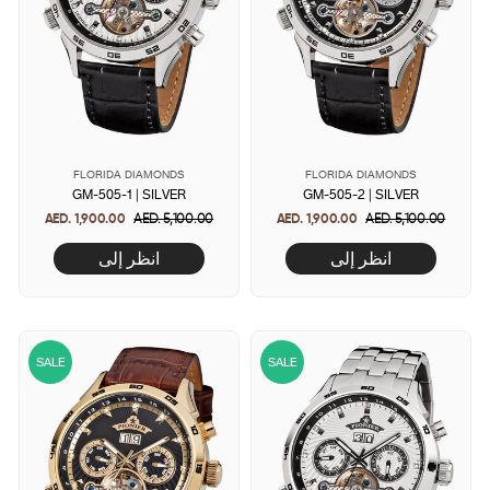
FLORIDA DIAMONDS
FLORIDA DIAMONDS
GM-505-1 | SILVER
GM-505-2 | SILVER
AED. 1,900.00
Regular
AED. 5,100.00
Sale
AED. 1,900.00
Regular
AED. 5,100.00
Sale
price
price
price
price
انظر إلى
انظر إلى
SALE
SALE