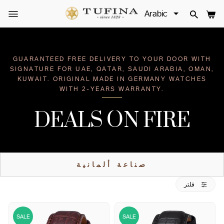
Skip
to
SITE NAVIGATION
لة
SEAR
content
GUARANTEED FREE DELIVERY TO YOUR DOOR WITH
SIGNATURE FOR UAE, QATAR, SAUDI ARABIA, OMAN,
KUWAIT. ORIGINAL MADE IN GERMANY WATCHES
WITH 2-YEARS WARRANTY.
DEALS ON FIRE
صناعة ألمانية
فلتر
SALE
SALE