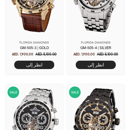
FLORIDA DIAMONDS
FLORIDA DIAMONDS
GM-505-3 | GOLD
GM-505-4 | SILVER
AED. 1,900.00
Regular
AED. 5,100.00
Sale
AED. 1,900.00
Regular
AED. 5,100.00
Sale
price
price
price
price
انظر إلى
انظر إلى
SALE
SALE