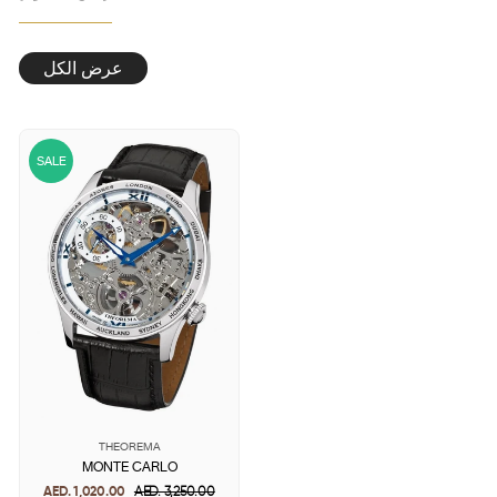
عرض الكل
SALE
THEOREMA
MONTE CARLO
AED. 1,020.00
Regular
AED. 3,250.00
Sale