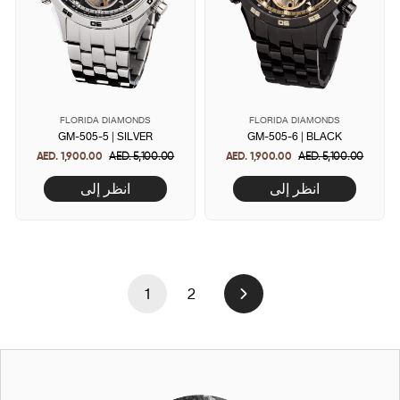
FLORIDA DIAMONDS
FLORIDA DIAMONDS
GM-505-5 | SILVER
GM-505-6 | BLACK
AED. 1,900.00
Regular
AED. 5,100.00
Sale
AED. 1,900.00
Regular
AED. 5,100.00
Sale
price
price
price
price
انظر إلى
انظر إلى
1
2
Next